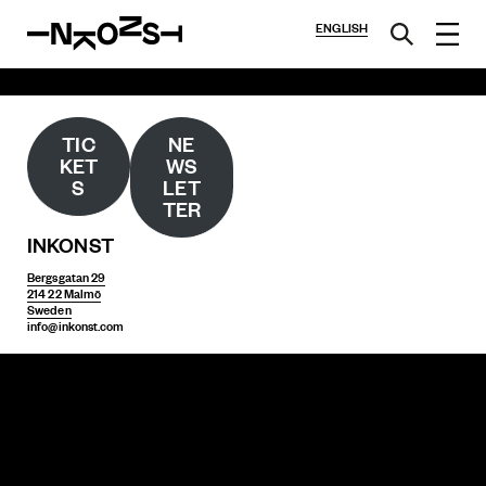
ENGLISH
TIC
NE
KET
WS
S
LET
TER
INKONST
Bergsgatan 29
214 22 Malmö
Sweden
info@inkonst.com