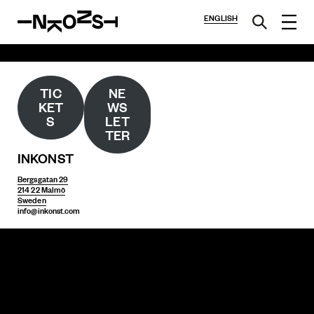
ENGLISH
TIC
NE
KET
WS
S
LET
TER
INKONST
Bergsgatan 29
214 22 Malmö
Sweden
info@inkonst.com