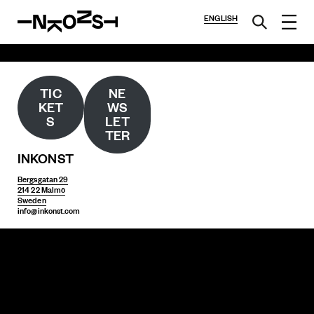
ENGLISH
TIC
NE
KET
WS
S
LET
TER
INKONST
Bergsgatan 29
214 22 Malmö
Sweden
info@inkonst.com