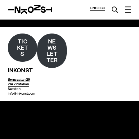
ENGLISH
TIC
NE
KET
WS
S
LET
TER
INKONST
Bergsgatan 29
214 22 Malmö
Sweden
info@inkonst.com